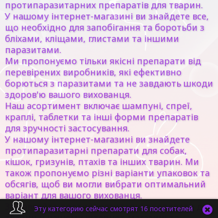
протипаразитарних препаратів для тварин.
У нашому інтернет-магазині ви знайдете все,
що необхідно для запобігання та боротьби з
бліхами, кліщами, глистами та іншими
паразитами.
Ми пропонуємо тільки якісні препарати від
перевірених виробників, які ефективно
борються з паразитами та не завдають шкоди
здоров'ю вашого вихованця.
Наш асортимент включає шампуні, спреї,
краплі, таблетки та інші форми препаратів
для зручності застосування.
У нашому інтернет-магазині ви знайдете
протипаразитарні препарати для собак,
кішок, гризунів, птахів та інших тварин. Ми
також пропонуємо різні варіанти упаковок та
обсягів, щоб ви могли вибрати оптимальний
варіант для вашого вихованця.
Замовляйте протипаразитарні препарати для
Эту категорию сейчас смотрят 16 посетителей
тварин у нашому інтернет-магазині та