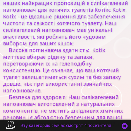
наших найкращих пропозицій є силікагелевий
наповнювач для котячих туалетів
Котікс Kotix
.
Kotix
- це ідеальне рішення для забезпечення
чистоти та свіжості котячого туалету. Наш
силікагелевий наповнювач має унікальні
властивості, які роблять його чудовим
вибором для ваших кішок:
Висока поглинаюча здатність:
Kotix
миттєво вбирає рідину та запахи,
перетворюючи їх на гелеподібну
консистенцію. Це означає, що ваш котячий
туалет залишатиметься сухим та без запаху
довше, ніж при використанні звичайних
наповнювачів.
Безпека для здоров'я:
Наш силікагелевий
наповнювач виготовлений з натуральних
компонентів, не містить шкідливих хімічних
речовин і є абсолютно безпечним для вашої
кішки. Він не викликає алергічних реакцій і не
Эту категорию сейчас смотрят 4 посетителя
дратує дихальні шляхи.