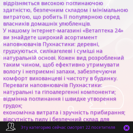
відрізняється високою поглинаючою
здатністю, безпечним складом і мінімальною
витратою, що робить її популярною серед
власників домашніх улюбленців.
У нашому інтернет-магазині «Ветаптека 24»
ви знайдете широкий асортимент
наповнювачів Пухнастики: деревні,
грудкуються, силікагелеві і суміші на
натуральній основі. Кожен вид розроблений
таким чином, щоб ефективно утримувати
вологу і неприємні запахи, забезпечуючи
комфорт вихованцеві і чистоту в будинку.
Переваги наповнювачів Пухнастики:
натуральні та гіпоалергенні компоненти;
відмінна поглинання і швидке утворення
грудок;
економічна витрата і зручність прибирання;
відсутність пилу і безпечний склад для
кошенят і дорослих кішок;
Эту категорию сейчас смотрят 22 посетителя
широкий вибір форматів упаковки.