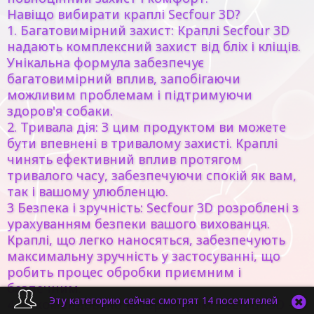
Навіщо вибирати краплі Secfour 3D?
1. Багатовимірний захист: Краплі Secfour 3D
надають комплексний захист від бліх і кліщів.
Унікальна формула забезпечує
багатовимірний вплив, запобігаючи
можливим проблемам і підтримуючи
здоров'я собаки.
2. Тривала дія: З цим продуктом ви можете
бути впевнені в тривалому захисті. Краплі
чинять ефективний вплив протягом
тривалого часу, забезпечуючи спокій як вам,
так і вашому улюбленцю.
3 Безпека і зручність: Secfour 3D розроблені з
урахуванням безпеки вашого вихованця.
Краплі, що легко наносяться, забезпечують
максимальну зручність у застосуванні, що
робить процес обробки приємним і
безпечним.
Эту категорию сейчас смотрят 14 посетителей
4. Рекомендовано ветеринарам: Secfour 3D -