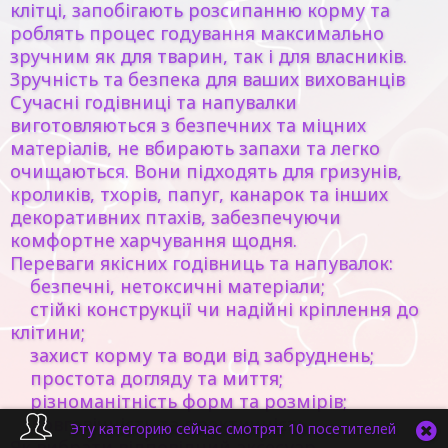
клітці, запобігають розсипанню корму та
роблять процес годування максимально
зручним як для тварин, так і для власників.
Зручність та безпека для ваших вихованців
Сучасні годівниці та напувалки
виготовляються з безпечних та міцних
матеріалів, не вбирають запахи та легко
очищаються. Вони підходять для гризунів,
кроликів, тхорів, папуг, канарок та інших
декоративних птахів, забезпечуючи
комфортне харчування щодня.
Переваги якісних годівниць та напувалок:
безпечні, нетоксичні матеріали;
стійкі конструкції чи надійні кріплення до
клітини;
захист корму та води від забруднень;
простота догляду та миття;
різноманітність форм та розмірів;
довговічність та практичність.
Эту категорию сейчас смотрят 10 посетителей
Як вибрати відповідний аксесуар