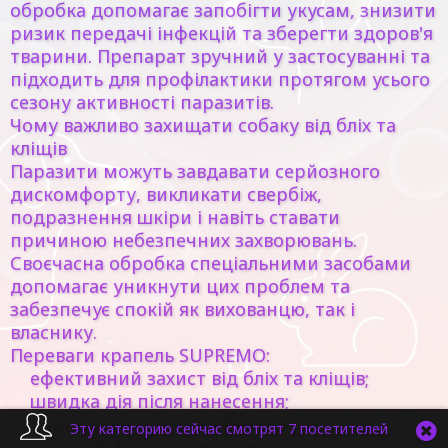
обробка допомагає запобігти укусам, знизити
ризик передачі інфекцій та зберегти здоров'я
тварини. Препарат зручний у застосуванні та
підходить для профілактики протягом усього
сезону активності паразитів.
Чому важливо захищати собаку від бліх та
кліщів
Паразити можуть завдавати серйозного
дискомфорту, викликати свербіж,
подразнення шкіри і навіть ставати
причиною небезпечних захворювань.
Своєчасна обробка спеціальними засобами
допомагає уникнути цих проблем та
забезпечує спокій як вихованцю, так і
власнику.
Переваги крапель SUPREMO:
ефективний захист від бліх та кліщів;
швидка дія після нанесення;
тривалий захисний ефект;
Эту категорию сейчас смотрят 7 посетителей
зручний формат spot-on;