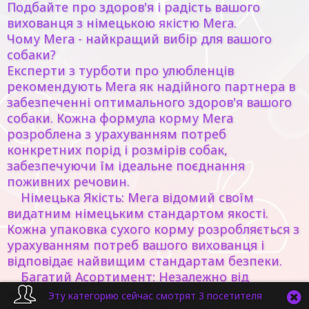
Подбайте про здоров'я і радість вашого
вихованця з німецькою якістю Mera.
Чому Mera - найкращий вибір для вашого
собаки?
Експерти з турботи про улюбленців
рекомендують Mera як надійного партнера в
забезпеченні оптимального здоров'я вашого
собаки. Кожна формула корму Mera
розроблена з урахуванням потреб
конкретних порід і розмірів собак,
забезпечуючи їм ідеальне поєднання
поживних речовин.
Німецька Якість: Mera відомий своїм
видатним німецьким стандартом якості.
Кожна упаковка сухого корму розробляється з
урахуванням потреб вашого вихованця і
відповідає найвищим стандартам безпеки.
Багатий Асортимент: Незалежно від
розміру, віку або особливостей вашого
Эту категорию сейчас смотрят 3 посетителя
собаки, у нас є ідеальна формула Mera, щоб