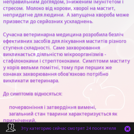
неправильним доглядом, зниженим імунітетом і
стресом. Молоко від корови, хворої на мастит,
непридатне для людини. А запущена хвороба може
призвести до серйозних ускладнень.
Сучасна ветеринарна медицина розробила безліч
ефективних засобів для лікування маститів різного
ступеня складності. Саме захворювання
викликається діяльністю мікроорганізмів -
стафілококами і стрептококами. Симптоми маститу
у корів вельми помітні, тому при перших же
ознаках захворювання обов'язково потрібно
викликати ветеринара.
До симптомів відносяться:
почервоніння і затвердіння вимені,
загальний стан тварини характеризується як
пригнічений,
температура тіла підвищується вище 41 ° С,
Эту категорию сейчас смотрят 24 посетителя
мастит може викликати гнійні виділення з