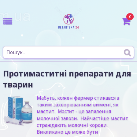
0
Протимаститні препарати для
тварин
Мабуть, кожен фермер стикався з
таким захворюванням вимені, як
мастит.
- це запалення
Мастит
молочної залози. Найчастіше мастит
страждають молочні корови.
Викликано це може бути