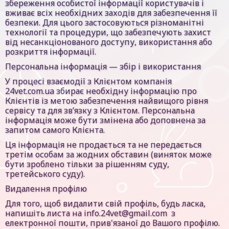
збереження особистої інформації користувачів і
вживає всіх необхідних заходів для забезпечення її
безпеки. Для цього застосовуються різноманітні
технології та процедури, що забезпечують захист
від несанкціонованого доступу, використання або
розкриття інформації.
Персональна інформація — збір і використання
У процесі взаємодії з Клієнтом компанія
24vet.com.ua збирає необхідну інформацію про
Клієнтів із метою забезпечення найвищого рівня
сервісу та для зв’язку з Клієнтом. Персональна
інформація може бути змінена або доповнена за
запитом самого Клієнта.
Ця інформація не продається та не передається
третім особам за жодних обставин (виняток може
бути зроблено тільки за рішенням суду,
третейського суду).
Видалення профілю
Для того, щоб видалити свій профіль, будь ласка,
напишіть листа на info.24vet@gmail.com з
електронної пошти, прив'язаної до Вашого профілю.