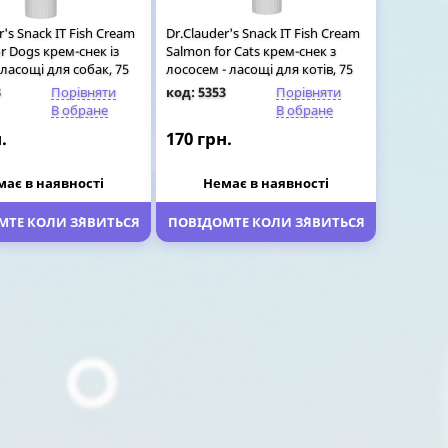
r's Snack IT Fish Cream
Dr.Clauder's Snack IT Fish Cream
r Dogs крем-снек із
Salmon for Cats крем-снек з
ласощі для собак, 75
лососем - ласощі для котів, 75
гр
3
Порівняти
код: 5353
Порівняти
В обране
В обране
.
170 грн.
має в наявності
Немає в наявності
ТЕ КОЛИ З`ЯВИТЬСЯ
ПОВІДОМТЕ КОЛИ З`ЯВИТЬСЯ