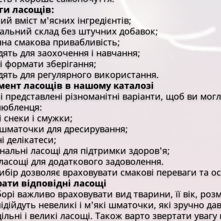
ги ласощів:
 вміст м'ясних інгредієнтів;
льний склад без штучних добавок;
а смакова привабливість;
ть для заохочення і навчання;
 формати зберігання;
ть для регулярного використання.
мент ласощів в нашому каталозі
лі представлені різноманітні варіанти, щоб ви мог
любленця:
снеки і смужки;
шматочки для дресирування;
 делікатеси;
нальні ласощі для підтримки здоров'я;
 ласощі для додаткового задоволення.
ибір дозволяє враховувати смакові переваги та о
рати відповідні ласощі
орі важливо враховувати вид тварини, її вік, розм
ідійдуть невеликі і м'які шматочки, які зручно да
ільні і великі ласощі. Також варто звертати увагу