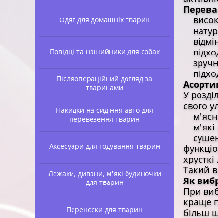
Перева
високий
Одяг для домашніх тварин
натура
відмінн
підходя
Повідці та нашийники для собак
зручні
підходя
Післяопераційний догляд за
Асорти
тваринами
У розді
свого у
Накидки на сидіння авто для
м'ясні 
перевезення тварин
м'які 
сушені
Аксесуари для годування тварин
функціо
хрусткі
Такий в
Лежаки, дивани, м'які будиночки
Як виб
для тварин
При виб
краще п
Переноски для тварин
більш щ