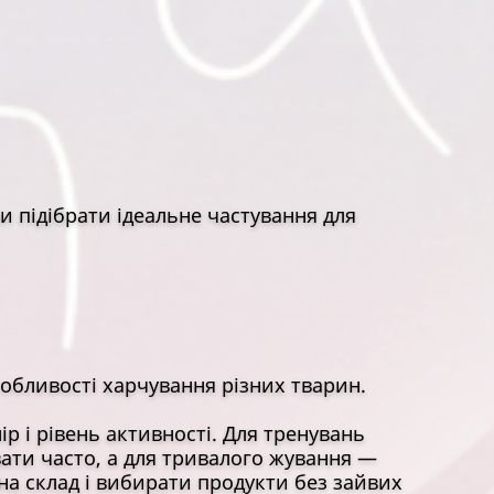
ли підібрати ідеальне частування для
собливості харчування різних тварин.
ір і рівень активності. Для тренувань
вати часто, а для тривалого жування —
 на склад і вибирати продукти без зайвих