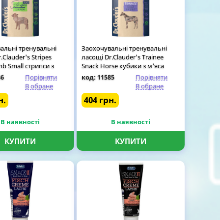
альні тренувальні
Заохочувальні тренувальні
.Clauder's Stripes
ласощі Dr.Clauder's Trainee
b Small стрипси з
Snack Horse кубики з м'яса
я собак, 80 гр
коня для собак, 80 гр
86
Порівняти
код: 11585
Порівняти
В обране
В обране
н.
404 грн.
В наявності
В наявності
КУПИТИ
КУПИТИ