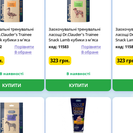
альні тренувальні
Заохочувальні тренувальні
Заохочув
.Clauder's Trainee
ласощі Dr.Clauder's Trainee
ласощі Dr
k кубики з м'яса
Snack Lamb кубики з м'яса
Snack Lam
 собак, 80 гр
ягняти для собак, 80 гр
ягняти дл
2
Порівняти
код: 11583
Порівняти
код: 115
В обране
В обране
н.
323 грн.
323 гр
В наявності
В наявності
КУПИТИ
КУПИТИ