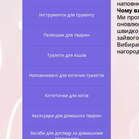
наповню
Чому в
Інструменти для грумінгу
Ми проп
оновлює
швидко 
Пелюшки для тварин
зайвого
Вибирай
нагород
Туалети для кішок
Наповнювачі для котячих туалетів
Кігтеточки для котів
Аксесуари для домашніх тварин
Засоби для догляду за домашніми
тваринами