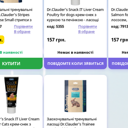
альні тренувальні
Dr.Clauder's Snack IT Liver Cream
Dr.Claude
Clauder's Stripes
Poultry for dogs крем-снек з
Salmon fo
se Small стрипси з
куркою та печінкою - ласощі
лососем, 
я собак, 80 гр
для собак, 75 гр
гр
7
Порівняти
код: 5355
Порівняти
код: 791
В обране
В обране
н.
157 грн.
157 грн
В наявності
Немає в наявності
Не
КУПИТИ
ПОВІДОМТЕ КОЛИ З`ЯВИТЬСЯ
ПОВІДОМ
's Snack IT Liver Cream
Заохочувальні тренувальні
r Сats крем-снек з
ласощі Dr.Clauder's Trainee