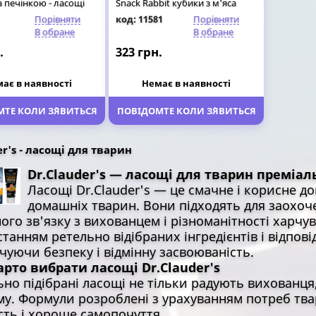
 печінкою - ласощі
Snack Rabbit кубики з м'яса
 75 гр
кролика для собак, 80 гр
Порівняти
код: 11581
Порівняти
В обране
В обране
.
323 грн.
ає в наявності
Немає в наявності
ТЕ КОЛИ З`ЯВИТЬСЯ
ПОВІДОМТЕ КОЛИ З`ЯВИТЬСЯ
er's - ласощі для тварин
Dr.Clauder's — ласощі для тварин преміаль
Ласощі Dr.Clauder's — це смачне і корисне 
домашніх тварин. Вони підходять для заохоч
ого зв'язку з вихованцем і різноманітності харчу
танням ретельно відібраних інгредієнтів і відпові
чуючи безпеку і відмінну засвоюваність.
рто вибрати ласощі Dr.Clauder's
но підібрані ласощі не тільки радують вихованця
му. Формули розроблені з урахуванням потреб тва
сть і хороше самопочуття.