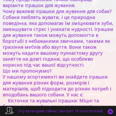
варіанти іграшок для жування.
Чому важливі іграшки для жування для собак?
Собаки люблять жувати, і це природна
поведінка, яка допомагає їм зміцнювати зуби,
зменшувати стрес і уникати нудності. Іграшки
для жування також можуть допомогти в
боротьбі з небажаними звичками, такими як
гризіння меблів або взуття. Вони також
можуть надати вашому пухнастому другу
заняття на довгі години, що особливо
корисно під час вашої відсутності.
Що ми пропонуємо?
У нашому асортименті ви знайдете іграшки
для жування різних форм, розмірів і
матеріалів, щоб підходити до різних потреб і
вподобань вашого собаки. У нас є:
Кісточки та жувальні іграшки: Міцні та
безпечні для жуйки, вони допоможуть
Эту категорию сейчас смотрят 16 посетителей
вашому собаці зміцнити зуби та зняти