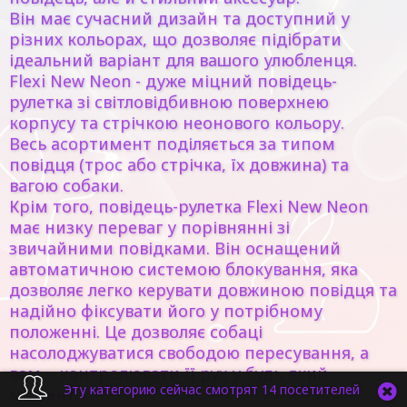
Він має сучасний дизайн та доступний у
різних кольорах, що дозволяє підібрати
ідеальний варіант для вашого улюбленця.
Flexi New Neon - дуже міцний повідець-
рулетка зі світловідбивною поверхнею
корпусу та стрічкою неонового кольору.
Весь асортимент поділяється за типом
повідця (трос або стрічка, їх довжина) та
вагою собаки.
Крім того, повідець-рулетка Flexi New Neon
має низку переваг у порівнянні зі
звичайними повідками. Він оснащений
автоматичною системою блокування, яка
дозволяє легко керувати довжиною повідця та
надійно фіксувати його у потрібному
положенні. Це дозволяє собаці
насолоджуватися свободою пересування, а
вам – контролювати її рух у будь-який
Эту категорию сейчас смотрят 14 посетителей
момент.