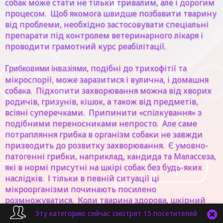
собак може стати не тільки тривалим, але і дорогим
процесом. Щоб якомога швидше позбавити тварину
від проблеми, необхідно застосовувати спеціальні
препарати під контролем ветеринарного лікаря і
проводити грамотний курс реабілітації.
, подібні до трихофітії та
Грибковими інвазіями
мікроспорії, може заразитися і вулична, і домашня
собака. Підхопити захворювання можна від хворих
родичів, гризунів, кішок, а також від предметів,
всіяні суперечками. Припинити «спілкування» з
подібними переносниками непросто. Але саме
потрапляння грибка в організм собаки не завжди
призводить до розвитку захворювання. Є умовно-
патогенні грибки, наприклад, кандида та Малассеза,
які в нормі присутні на шкірі собак без будь-яких
наслідків. І тільки в певній ситуації ці
мікроорганізми починають посилено
розмножуватися. Коли тварина здорова, шкірний
покрив не роздратований, немає пошкоджень і
Эту категорию сейчас смотрят 15 посетителей
подряпин, а імунітет пса міцний - патогену