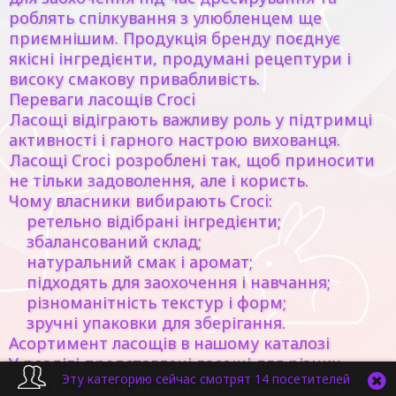
роблять спілкування з улюбленцем ще
приємнішим. Продукція бренду поєднує
якісні інгредієнти, продумані рецептури і
високу смакову привабливість.
Переваги ласощів Croci
Ласощі відіграють важливу роль у підтримці
активності і гарного настрою вихованця.
Ласощі Croci розроблені так, щоб приносити
не тільки задоволення, але і користь.
Чому власники вибирають Croci:
ретельно відібрані інгредієнти;
збалансований склад;
натуральний смак і аромат;
підходять для заохочення і навчання;
різноманітність текстур і форм;
зручні упаковки для зберігання.
Асортимент ласощів в нашому каталозі
У розділі представлені ласощі для різних
Эту категорию сейчас смотрят 14 посетителей
видів домашніх тварин, що дозволяє легко