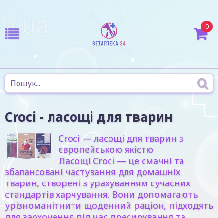
0
Croci - ласощі для тварин
Croci — ласощі для тварин з
європейською якістю
Ласощі Croci — це смачні та
збалансовані частування для домашніх
тварин, створені з урахуванням сучасних
стандартів харчування. Вони допомагають
урізноманітнити щоденний раціон, підходять
для заохочення під час дресирування та