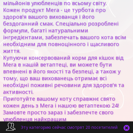
мільйонів улюбленців по всьому світу.
Кожен продукт Mera - це турбота про
здоров'я вашого вихованця і його
бездоганний смак. Спеціально розроблені
формули, багаті натуральними
інгредієнтами, забезпечать вашого кота всім
необхідним для повноцінного і щасливого
життя.
Купуючи консервований корм для кішок від
Mera в нашій ветаптеці, ви можете бути
впевнені в його якості та безпеці, а також у
тому, що ваш вихованець отримає всі
необхідні поживні речовини для здоров'я та
активності.
Приготуйте вашому коту справжнє свято
кожен день з Mera і нашою ветаптекою 24!
Замовте просто зараз і забезпечте свого
улюбленця найкращим
Эту категорию сейчас смотрят 20 посетителей