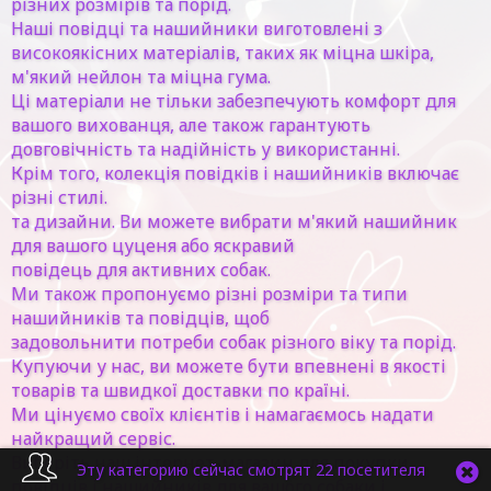
різних розмірів та порід.
Наші повідці та нашийники виготовлені з
високоякісних матеріалів, таких як міцна шкіра,
м'який нейлон та міцна гума.
Ці матеріали не тільки забезпечують комфорт для
вашого вихованця, але також гарантують
довговічність та надійність у використанні.
Крім того, колекція повідків і нашийників включає
різні стилі.
та дизайни. Ви можете вибрати м'який нашийник
для вашого цуценя або яскравий
повідець для активних собак.
Ми також пропонуємо різні розміри та типи
нашийників та повідців, щоб
задовольнити потреби собак різного віку та порід.
Купуючи у нас, ви можете бути впевнені в якості
товарів та швидкої доставки по країні.
Ми цінуємо своїх клієнтів і намагаємось надати
найкращий сервіс.
Виберіть наш інтернет-магазин для покупки
Эту категорию сейчас смотрят 22 посетителя
повідців і нашийників для вашого собаки і