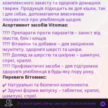
комплексного захисту та здоров'я домашніх
тварин. Продукція підходить як для кішок, так
і для собак, допомагаючи власникам
піклуватися про улюбленців щодня.
Асортимент засобів Vitomax:
????
Препарати проти паразитів
– захист від
глистів, бліх і кліщів.
????
Вітаміни та добавки
– для зміцнення
імунітету, здоров'я шерсті та шкіри.
????
Догляд за шерстю та шкірою
– шампуні,
спреї, краплі.
????
Профілактичні засоби
– для підтримки
здоров'я улюбленця в будь-яку пору року.
Переваги Вітомакс:
✔️ Натуральні та безпечні компоненти.
✔️ Зручні форми випуску – таблетки, краплі,
шампуні, спреї.
✔️ Підходить для тварин різних порід і вікових
Эту категорию сейчас смотрят 16 посетителей
груп.