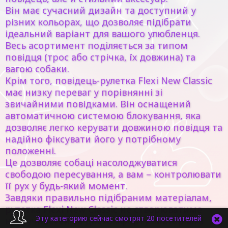
Він має сучасний дизайн та доступний у
різних кольорах, що дозволяє підібрати
ідеальний варіант для вашого улюбленця.
Весь асортимент поділяється за типом
повідця (трос або стрічка, їх довжина) та
вагою собаки.
Крім того, повідець-рулетка Flexi New Classic
має низку переваг у порівнянні зі
звичайними повідками. Він оснащений
автоматичною системою блокування, яка
дозволяє легко керувати довжиною повідця та
надійно фіксувати його у потрібному
положенні.
Це дозволяє собаці насолоджуватися
свободою пересування, а вам – контролювати
її рух у будь-який момент.
Завдяки правильно підібраним матеріалам,
рулетка Flexi New Classic не створюватиме
Эту категорию сейчас смотрят 20 посетителей
незручностей та дискомфорту. Матеріал з