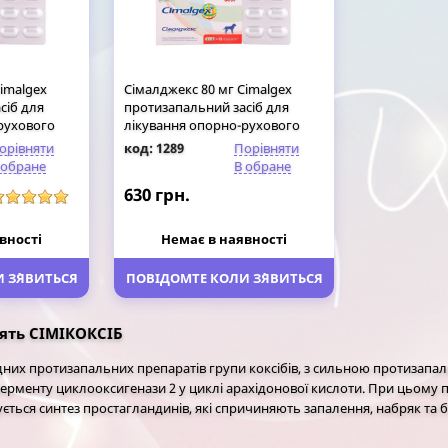
imalgex
Сімалджекс 80 мг Сimalgex
сіб для
протизапальний засіб для
рухового
лікування опорно-рухового
таблеток
апарату собак, 8 таблеток
орівняти
код: 1289
Порівняти
 обране
В обране
630 грн.
вності
Немає в наявності
 З`ЯВИТЬСЯ
ПОВІДОМТЕ КОЛИ З`ЯВИТЬСЯ
тять СІМІКОКСІБ
їдних протизапальних препаратів групи коксібів, з сильною протиза
ферменту циклооксигенази 2 у циклі арахідонової кислоти.
При цьому пр
ється синтез простагландинів, які спричиняють запалення, набряк та б