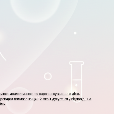
пальною, аналгетичною та жарознижувальною дією.
епарат впливає на ЦОГ 2, яка індукується у відповідь на
іль.