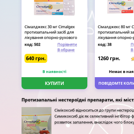
Сімалджекс 30 мг Cimalgex
Сімалджекс 80 мг С
протизапальний засіб для
протизапальний за
лікування опорно-рухового
лікування опорно-
апарату собак, 16 таблеток
апарату собак, 16 
код: 502
Порівняти
код: 38
П
В обране
В
640 грн.
1260 грн.
В наявності
Немає в ная
КУПИТИ
ПОВІДОМТЕ КОЛИ
Протизапальні нестероїдні препарати, які міс
Сімікоксиб відноситься до групи нестеро
Симикоксиб діє як селективний інгібітор 
розвиток запалення, внаслідок чого блоку