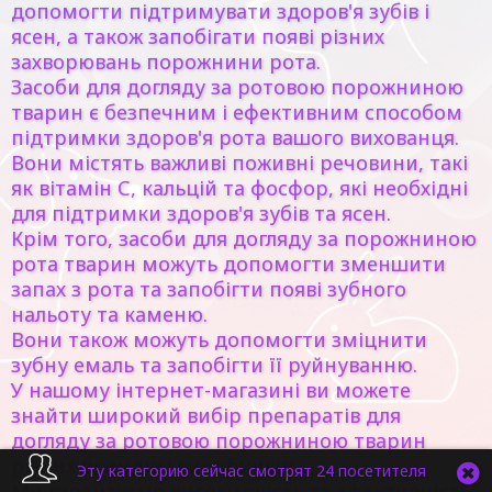
допомогти підтримувати здоров'я зубів і
ясен, а також запобігати появі різних
захворювань порожнини рота.
Засоби для догляду за ротовою порожниною
тварин є безпечним і ефективним способом
підтримки здоров'я рота вашого вихованця.
Вони містять важливі поживні речовини, такі
як вітамін С, кальцій та фосфор, які необхідні
для підтримки здоров'я зубів та ясен.
Крім того, засоби для догляду за порожниною
рота тварин можуть допомогти зменшити
запах з рота та запобігти появі зубного
нальоту та каменю.
Вони також можуть допомогти зміцнити
зубну емаль та запобігти її руйнуванню.
У нашому інтернет-магазині ви можете
знайти широкий вибір препаратів для
догляду за ротовою порожниною тварин
різних брендів і виробників.
Эту категорию сейчас смотрят 24 посетителя
Ми гарантуємо високу якість та ефективність