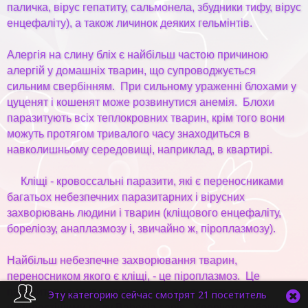
паличка, вірус гепатиту, сальмонела, збудники тифу, вірус
енцефаліту), а також личинок деяких гельмінтів.
Алергія на слину бліх є найбільш частою причиною
алергій у домашніх тварин, що супроводжується
сильним свербінням. При сильному ураженні блохами у
цуценят і кошенят може розвинутися анемія. Блохи
паразитують всіх теплокровних тварин, крім того вони
можуть протягом тривалого часу знаходиться в
навколишньому середовищі, наприклад, в квартирі.
Кліщі
- кровоссальні паразити, які є переносниками
багатьох небезпечних паразитарних і вірусних
захворювань людини і тварин (кліщового енцефаліту,
бореліозу, анаплазмозу і, звичайно ж, піроплазмозу).
Найбільш небезпечне захворювання тварин,
переносником якого є кліщі, - це піроплазмоз. Це
паразитарне захворювання, що викликається
Эту категорию сейчас смотрят 21 посетитель
найпростішими роду Babesia canis. Хворіють собаки,