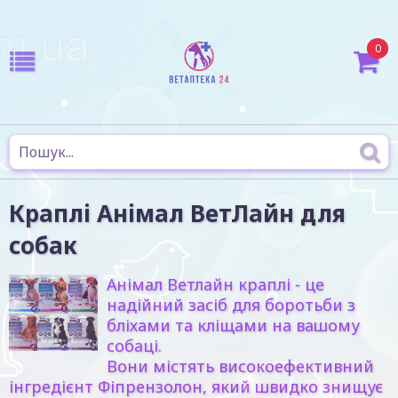
0
Краплі Анімал ВетЛайн для
собак
Анімал Ветлайн краплі - це
надійний засіб для боротьби з
бліхами та кліщами на вашому
собаці.
Вони містять високоефективний
інгредієнт Фіпрензолон, який швидко знищує