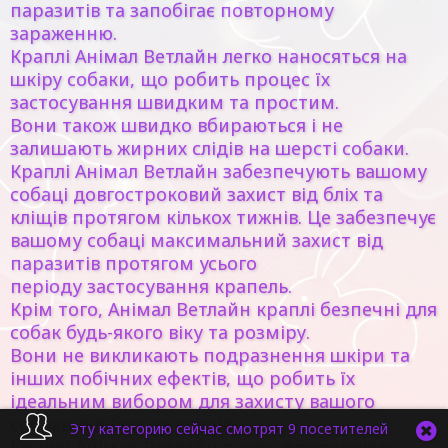
паразитів та запобігає повторному
зараженню.
Краплі Анімал Ветлайн легко наносяться на
шкіру собаки, що робить процес їх
застосування швидким та простим.
Вони також швидко вбираються і не
залишають жирних слідів на шерсті собаки.
Краплі Анімал Ветлайн забезпечують вашому
собаці довгостроковий захист від бліх та
кліщів протягом кількох тижнів. Це забезпечує
вашому собаці максимальний захист від
паразитів протягом усього
періоду застосування крапель.
Крім того, Анімал Ветлайн краплі безпечні для
собак будь-якого віку та розміру.
Вони не викликають подразнення шкіри та
інших побічних ефектів, що робить їх
ідеальним вибором для захисту вашого
собаки від бліх та кліщів.
Эту категорию сейчас смотрят 9 посетителей
Краплі Анімал Ветлайн також пропонують