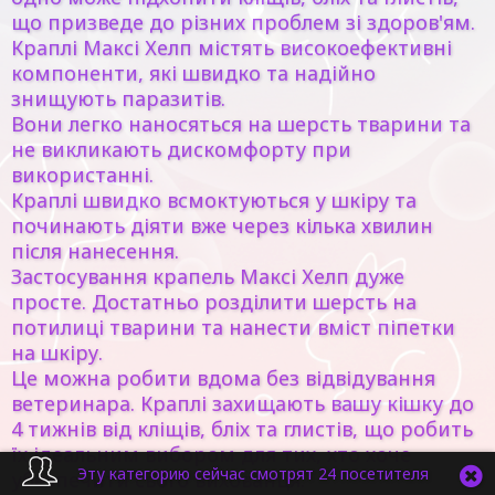
що призведе до різних проблем зі здоров'ям.
Краплі Максі Хелп містять високоефективні
компоненти, які швидко та надійно
знищують паразитів.
Вони легко наносяться на шерсть тварини та
не викликають дискомфорту при
використанні.
Краплі швидко всмоктуються у шкіру та
починають діяти вже через кілька хвилин
після нанесення.
Застосування крапель Максі Хелп дуже
просте. Достатньо розділити шерсть на
потилиці тварини та нанести вміст піпетки
на шкіру.
Це можна робити вдома без відвідування
ветеринара. Краплі захищають вашу кішку до
4 тижнів від кліщів, бліх та глистів, що робить
їх ідеальним вибором для тих, хто хоче
Эту категорию сейчас смотрят 24 посетителя
убезпечити свого вихованця.