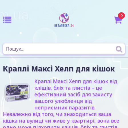
0
Краплі Максі Хелп для кішок
Краплі Максі Хелп для кішок від
кліщів, бліх та глистів – це
ефективний засіб для захисту
вашого улюбленця від
неприємних паразитів.
Незалежно від того, чи знаходиться ваша
кішка на вулиці чи живе у квартирі, вона все
одно може підхопити кліщів, бліх та глистів,