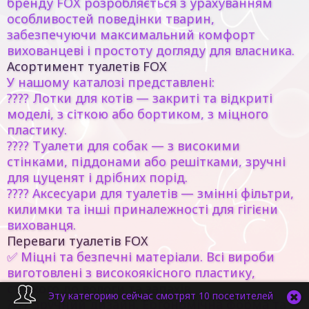
бренду FOX розробляється з урахуванням
особливостей поведінки тварин,
забезпечуючи максимальний комфорт
вихованцеві і простоту догляду для власника.
Асортимент туалетів FOX
У нашому каталозі представлені:
????
Лотки для котів
— закриті та відкриті
моделі, з сіткою або бортиком, з міцного
пластику.
????
Туалети для собак
— з високими
стінками, піддонами або решітками, зручні
для цуценят і дрібних порід.
????
Аксесуари для туалетів
— змінні фільтри,
килимки та інші приналежності для гігієни
вихованця.
Переваги туалетів FOX
✅
Міцні та безпечні матеріали.
Всі вироби
виготовлені з високоякісного пластику,
стійкого до вологи та запахів.
Эту категорию сейчас смотрят 10 посетителей
????
Зручний дизайн.
Ергономічна форма та