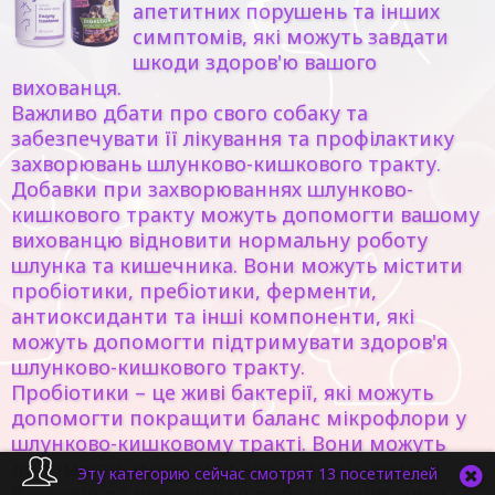
апетитних порушень та інших
симптомів, які можуть завдати
шкоди здоров'ю вашого
вихованця.
Важливо дбати про свого собаку та
забезпечувати її лікування та профілактику
захворювань шлунково-кишкового тракту.
Добавки при захворюваннях шлунково-
кишкового тракту можуть допомогти вашому
вихованцю відновити нормальну роботу
шлунка та кишечника. Вони можуть містити
пробіотики, пребіотики, ферменти,
антиоксиданти та інші компоненти, які
можуть допомогти підтримувати здоров'я
шлунково-кишкового тракту.
Пробіотики – це живі бактерії, які можуть
допомогти покращити баланс мікрофлори у
шлунково-кишковому тракті. Вони можуть
допомогти зменшити кількість шкідливих
Эту категорию сейчас смотрят 13 посетителей
бактерій та покращити роботу кишечника.