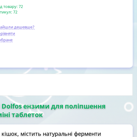
д товару:
72
тикул:
72
найшли дешевше?
рівняти
обране
i Dolfos ензими для поліпшення
міні таблеток
 кішок, містить натуральні ферменти