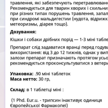
травлення, які забезпечують перетравлювання
Рекомендується для тварин хворих і схильн
при різних типах порушень травлення, запал
при синдромі мальдигестии (нудота, відрижк
метеоризмы, діарея тощо).
Дозування:
Кішки і собаки дрібних порід — 1-3 міні табл
Препарат слід задаватися вранці перед году
використання: від 3 до 12 тижнів, однак у ви
залози препарат призначають протягом усьо
рекомендується проконсультуватися з ветер
Упаковка:
.90 міні таблеток
Маса нетто:
30 гр,
Склад:
в 1 таблетці міні :
(1 Phd. Eur.u. - трипсин інактивує одиниця
Європейської Фармакопеї)