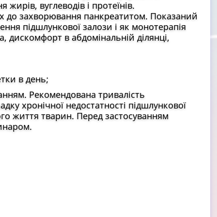
 жирів, вуглеводів і протеїнів.
их до захворювання панкреатитом. Показаний
ення підшлункової залози і як монотерапія
а, дискомфорт в абдомінальній ділянці,
етки в день;
ванням. Рекомендована тривалість
падку хронічної недостатності підшлункової
го життя тварин. Перед застосуванням
инаром.