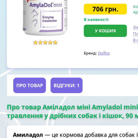
Ко
706
грн.
Ар
В наявності
З
У КОШИК
По
В 
Бренд:
Dolfos
ПРО ТОВАР
ВІДГУКИ: 1
Про товар Аміладол міні Amyladol min
травлення у дрібних собак і кішок, 90 
Амиладол
— це кормова добавка для собак і