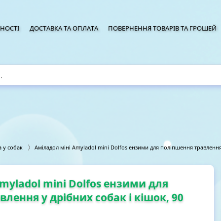
НОСТІ
ДОСТАВКА ТА ОПЛАТА
ПОВЕРНЕННЯ ТОВАРІВ ТА ГРОШЕЙ
 у собак
Аміладол міні Amyladol mini Dolfos ензими для поліпшення травлення 
myladol mini Dolfos ензими для
лення у дрібних собак і кішок, 90