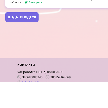
таблеток
Вже купив
ДОДАТИ ВІДГУК
КОНТАКТИ
час роботи: Пн-Нд: 08.00-20.00
380685080340
380952164569
info.24vet@gmail.com
Київ
Мобільна версія сайту