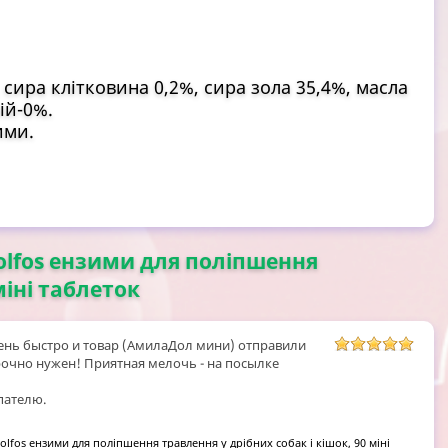
 сира клітковина 0,2%, сира зола 35,4%, масла
ій-0%.
ими.
Dolfos ензими для поліпшення
міні таблеток
нь быстро и товар (АмилаДол мини) отправили
срочно нужен! Приятная мелочь - на посылке
пателю.
olfos ензими для поліпшення травлення у дрібних собак і кішок, 90 міні