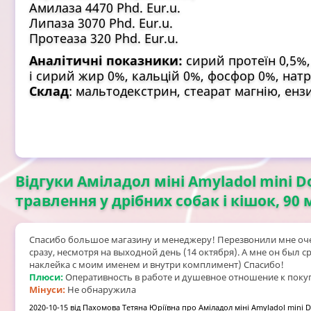
Амилаза 4470 Phd. Eur.u.
Липаза 3070 Phd. Eur.u.
Протеаза 320 Phd. Eur.u.
Аналітичні показники:
сирий протеїн 0,5%,
і сирий жир 0%, кальцій 0%, фосфор 0%, натр
Склад
: мальтодекстрин, стеарат магнію, енз
Відгуки Аміладол міні Amyladol mini 
травлення у дрібних собак і кішок, 90 
Спасибо большое магазину и менеджеру! Перезвонили мне оче
сразу, несмотря на выходной день (14 октября). А мне он был 
наклейка с моим именем и внутри комплимент) Спасибо!
Плюси:
Оперативность в работе и душевное отношение к поку
Мінуси:
Не обнаружила
2020-10-15
від
Пахомова Тетяна Юріївна
про
Аміладол міні Amyladol mini D