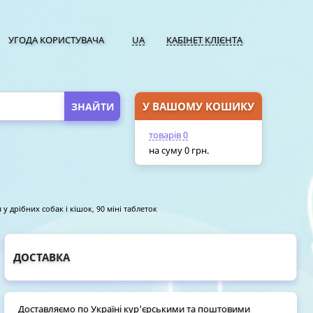
УГОДА КОРИСТУВАЧА
UA
КАБІНЕТ КЛІЄНТА
У ВАШОМУ КОШИКУ
ПЕРЕЙТИ У КОШИК
товарів
0
на суму
0
грн.
у дрібних собак і кішок, 90 міні таблеток
ДОСТАВКА
Доставляємо по Україні кур'єрськими та поштовими