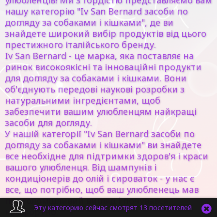
улюбленців! Ми з гордістю представляємо вам
нашу категорію "Iv San Bernard засоби по
догляду за собаками і кішками", де ви
знайдете широкий вибір продуктів від цього
престижного італійського бренду.
Iv San Bernard - це марка, яка поставляє на
ринок високоякісні та інноваційні продукти
для догляду за собаками і кішками. Вони
об'єднують передові наукові розробки з
натуральними інгредієнтами, щоб
забезпечити вашим улюбленцям найкращі
засоби для догляду.
У нашій категорії "Iv San Bernard засоби по
догляду за собаками і кішками" ви знайдете
все необхідне для підтримки здоров'я і краси
вашого улюбленця. Від шампунів і
кондиціонерів до олій і сироваток - у нас є
все, що потрібно, щоб ваш улюбленець мав
приголомшливий вигляд і почувався
Эту категорию сейчас смотрят 13 посетителей
комфортно.