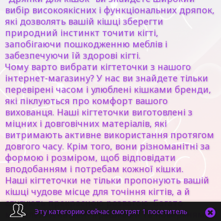
вибір високоякісних і функціональних дряпок,
які дозволять вашій кішці зберегти
природний інстинкт точити кігті,
запобігаючи пошкодженню меблів і
забезпечуючи їй здорові кігті.
Чому варто вибрати кігтеточки з нашого
інтернет-магазину? У нас ви знайдете тільки
перевірені часом і улюблені кішками бренди,
які піклуються про комфорт вашого
вихованця. Наші кігтеточки виготовлені з
міцних і довговічних матеріалів, які
витримають активне використання протягом
довгого часу. Крім того, вони різноманітні за
формою і розміром, щоб відповідати
вподобанням і потребам кожної кішки.
Наші кігтеточки не тільки пропонують вашій
кішці чудове місце для точіння кігтів, а й
слугують прекрасною розвагою. Багато
Эту категорию сейчас смотрят 1 посетитель
моделей оснащені іграшками та поверхнями