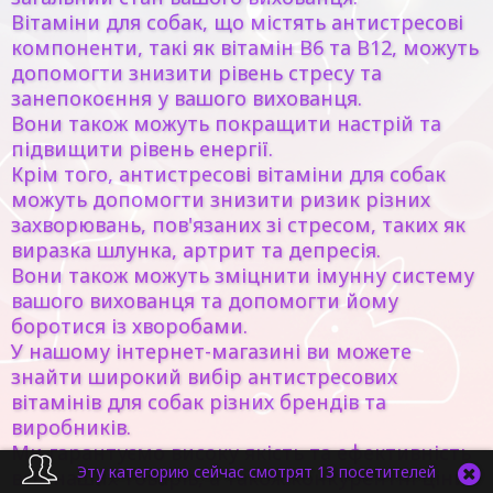
Вітаміни для собак, що містять антистресові
компоненти, такі як вітамін B6 та B12, можуть
допомогти знизити рівень стресу та
занепокоєння у вашого вихованця.
Вони також можуть покращити настрій та
підвищити рівень енергії.
Крім того, антистресові вітаміни для собак
можуть допомогти знизити ризик різних
захворювань, пов'язаних зі стресом, таких як
виразка шлунка, артрит та депресія.
Вони також можуть зміцнити імунну систему
вашого вихованця та допомогти йому
боротися із хворобами.
У нашому інтернет-магазині ви можете
знайти широкий вибір антистресових
вітамінів для собак різних брендів та
виробників.
Ми гарантуємо високу якість та ефективність
Эту категорию сейчас смотрят 13 посетителей
всіх наших товарів, а також конкурентні ціни.