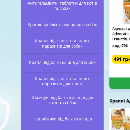
Антигельмінтні таблетки для котів
та собак
Краплі від бліх та кліщів для собак
Адвокат д
Advocate 
і глистів,
Краплі від глистів та інших
код: 706
паразитів для собак
491 гр
Краплі від бліх і кліщів для кішок
Краплі від глистів та інших
паразитів для кішок
Шампуні від бліх та кліщів для
Краплі А
котів та собак
Нашийники від бліх та кліщів