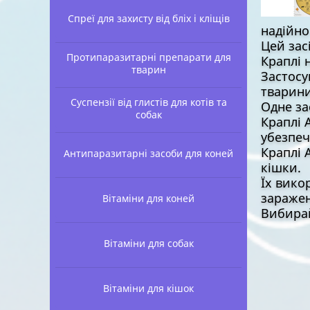
Спреї для захисту від бліх і кліщів
надійно 
Цей зас
Протипаразитарні препарати для
Краплі 
тварин
Застосу
тварини
Суспензії від глистів для котів та
Одне за
собак
Краплі 
убезпеч
Краплі 
Антипаразитарні засоби для коней
кішки.
Їх вико
заражен
Вітаміни для коней
Вибирай
Вітаміни для собак
Вітаміни для кішок