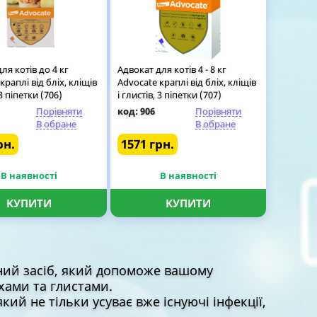
ля котів до 4 кг
Адвокат для котів 4 - 8 кг
краплі від бліх, кліщів
Advocate краплі від бліх, кліщів
 3 піпетки (706)
і глистів, 3 піпетки (707)
Порівняти
код: 906
Порівняти
В обране
В обране
рн.
1571 грн.
В наявності
В наявності
КУПИТИ
КУПИТИ
вний засіб, який допоможе вашому
хами та глистами.
який не тільки усуває вже існуючі інфекції,