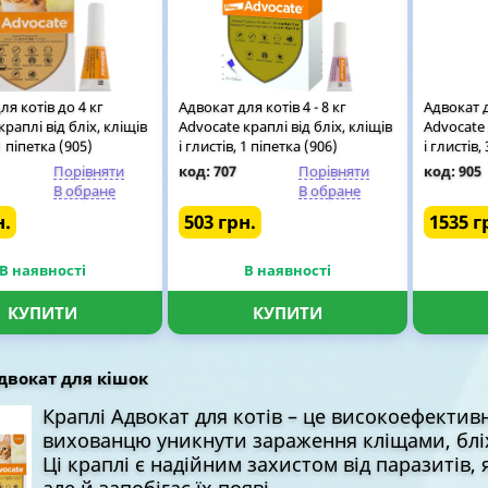
ля котів до 4 кг
Адвокат для котів 4 - 8 кг
Адвокат д
краплі від бліх, кліщів
Advocate краплі від бліх, кліщів
Advocate 
 1 піпетка (905)
і глистів, 1 піпетка (906)
і глистів,
Порівняти
код: 707
Порівняти
код: 905
В обране
В обране
н.
503 грн.
1535 г
В наявності
В наявності
КУПИТИ
КУПИТИ
двокат для кішок
Краплі Адвокат для котів – це високоефекти
вихованцю уникнути зараження кліщами, блі
Ці краплі є надійним захистом від паразитів, 