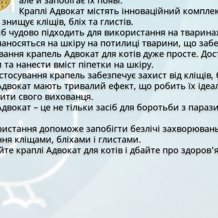
але й запобігає їх появі.
Краплі Адвокат містять інноваційний компле
знищує кліщів, бліх та глистів.
іб чудово підходить для використання на тваринах 
наносяться на шкіру на потилиці тварини, що заб
вання крапель Адвокат для котів дуже просте. До
 та нанести вміст піпетки на шкіру.
стосування крапель забезпечує захист від кліщів, б
Адвокат мають тривалий ефект, що робить їх ідеа
ити свого вихованця.
Адвокат – це не тільки засіб для боротьби з параз
ристання допоможе запобігти безлічі захворювань
ня кліщами, бліхами і глистами.
те краплі Адвокат для котів і дбайте про здоров'