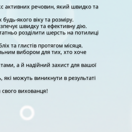
кс активних речовин, який швидко та
будь-якого віку та розміру.
езпечує швидку та ефективну дію.
статньо розділити шерсть на потилиці
ліх та глистів протягом місяця.
льним вибором для тих, хто хоче
итами, а й надійний захист для вашої
, які можуть виникнути в результаті
я свого вихованця!