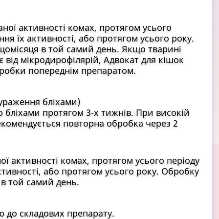
аної активності комах, протягом усього
ння їх активності, або протягом усього року.
омісяця в той самий день. Якщо тварині
 від мікродирофілярій, Адвокат для кішок
бробки попереднім препаратом.
ураження бліхами)
 бліхами протягом 3-х тижнів. При високій
екомендується повторна обробка через 2
ої активності комах, протягом усього періоду
активності, або протягом усього року. Обробку
в той самий день.
ю до складових препарату.