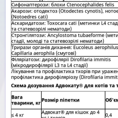
Сифонаптерози: блохи Ctenocephalides felis
Акарози: отодектоз (Otodectes cynotis), ното
(Notoedres cati)
Аскаридатози: Toxocara cati (метинки L4 стаді
та статевозрілі нематоди)
Стронгілятози: Ancylostoma tubaeforme (мет
стадії, молоді та статевозрілі нематоди)
Трирази органів дихання: Eucoleus aerophilus
Capillaria aerophila (смугові)
Філяріатози: дирофілярії Dirofilaria immitis
(мікродирофілярії L3 та L4 стадії)
Лікування та профілактика тхорів при ураженн
профілактика дирофіляріозу (Dirofilaria immiti
Схема дозування Адвокату® для котів та т
Вага
Розмір піпетки
Об'є
тварини, кг
Адвокат® для кішок до 4
≤ 4 кг
0,4
кг і тхорів