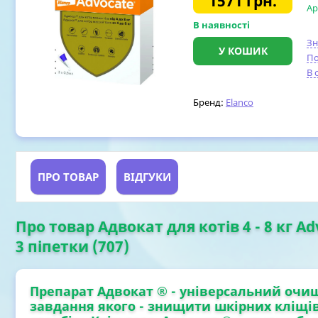
1571
грн.
Ар
В наявності
З
У КОШИК
По
В 
Бренд:
Elanco
ПРО ТОВАР
ВІДГУКИ
Про товар Адвокат для котів 4 - 8 кг Adv
3 піпетки (707)
Препарат
Адвокат ®
- універсальний очищ
завдання якого - знищити шкірних кліщі