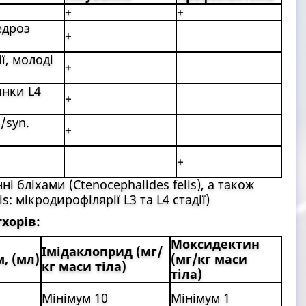
+
+
едроз
+
ї, молоді
+
инки L4
+
/syn.
+
+
і бліхами (Ctenocephalides felis), а також
s: мікродирофілярії L3 та L4 стадії)
хорів:
Моксидектин
Імідаклоприд (мг/
м, (мл)
(мг/кг маси
кг маси тіла)
тіла)
Мінімум 10
Мінімум 1