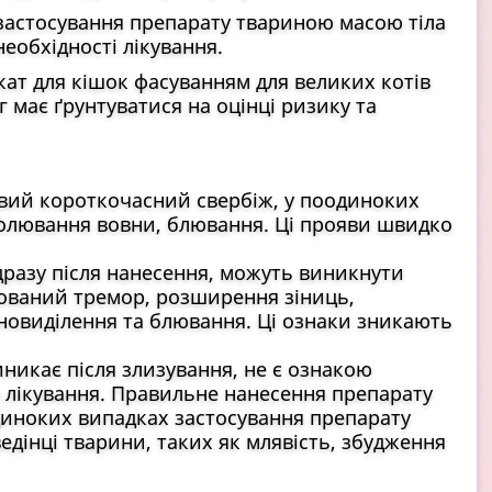
 застосування препарату твариною масою тіла
необхідності лікування.
кат для кішок фасуванням для великих котів
кг має ґрунтуватися на оцінці ризику та
ивий короткочасний свербіж, у поодиноких
солювання вовни, блювання. Ці прояви швидко
дразу після нанесення, можуть виникнути
ізований тремор, розширення зіниць,
новиділення та блювання. Ці ознаки зникають
иникає після злизування, не є ознакою
ез лікування. Правильне нанесення препарату
диноких випадках застосування препарату
дінці тварини, таких як млявість, збудження