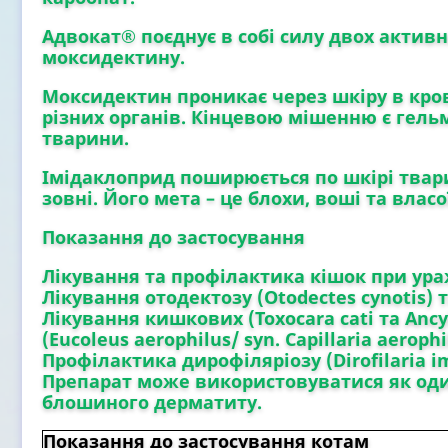
Адвокат®
поєднує в собі силу двох активн
моксидектину.
Моксидектин
проникає через шкіру в кров
різних органів. Кінцевою мішенню є гельм
тварини.
Імідаклоприд
поширюється по шкірі тварин
зовні. Його мета – це блохи, воші та власо
Показання до застосування
Лікування та профілактика кішок
при ура
Лікування отодектозу
(Otodectes cynotis) 
Лікування кишкових (Toxocara cati та Anc
(Eucoleus aerophilus/ syn. Capillaria aeroph
Профілактика дирофіляріозу
(Dirofilaria i
Препарат може використовуватися як один
блошиного дерматиту.
Показання до застосування котам