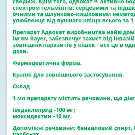
свербіж. Крім того,
Адвокат ®
активно бор
спектром гельмінтів: серцевими та підш
очними та шлунково-кишковими немато
улюбленця від вушного кліща всього за 1
Препарат
Адвокат
виробництва найвідомі
ім'ям
Bayer
, забезпечує захист від інвазі
зовнішніх паразитів у кішок - все це в о
дози.
Фармацевтична форма.
Краплі для зовнішнього застосування.
Склад
1 мл препарату містить речовини, що дію
імідаклоприд
-100 мг;
моксидектин
–10 мг.
Допоміжні речовини: бензиловий спирт, б
карбонат.