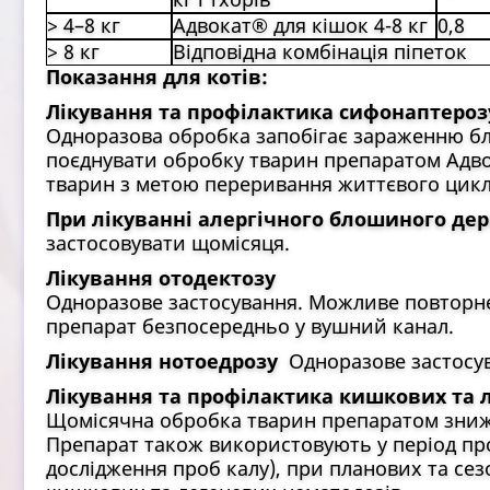
> 4–8 кг
Адвокат® для кішок 4-8 кг
0,8
> 8 кг
Відповідна комбінація піпеток
Показання для котів:
Лікування та профілактика сифонаптероз
Одноразова обробка запобігає зараженню бл
поєднувати обробку тварин препаратом Адво
тварин з метою переривання життєвого циклу
При лікуванні алергічного блошиного де
застосовувати щомісяця.
Лікування отодектозу
Одноразове застосування. Можливе повторне
препарат безпосередньо у вушний канал.
Лікування нотоедрозу
Одноразове застосу
Лікування та профілактика кишкових та 
Щомісячна обробка тварин препаратом зниж
Препарат також використовують у період пр
дослідження проб калу), при планових та сез