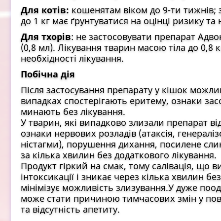
Для котів:
кошенятам віком до 9-ти тижнів;
до 1 кг має ґрунтуватися на оцінці ризику та 
Для тхорів
: не застосовувати препарат Адво
(0,8 мл). Лікування тварин масою тіла до 0,8 
необхідності лікування.
Побічна дія
Після застосування препарату у кішок можл
випадках спостерігають еритему, ознаки за
минають без лікування.
У тварин, які випадково злизали препарат ві
ознаки нервових розладів (атаксія, генерал
ністагми), порушення дихання, посилене сли
за кілька хвилин без додаткового лікування.
Продукт гіркий на смак, тому салівація, що в
інтоксикації і зникає через кілька хвилин б
мінімізує можливість злизування.У дуже поо
може стати причиною тимчасових змін у пове
та відсутність апетиту.