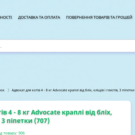
НОСТІ
ДОСТАВКА ТА ОПЛАТА
ПОВЕРНЕННЯ ТОВАРІВ ТА ГРОШЕЙ
шок
Адвокат для котів 4 - 8 кг Advocate краплі від бліх, кліщів і глистів, 3 піпетки
в 4 - 8 кг Advocate краплі від бліх,
 3 піпетки (707)
д товару:
906