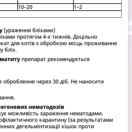
10–20
1–2
у
(ураження бліхами)
іхами протягом 4-х тижнів. Доцільно
кат для котів з обробкою місць проживання
 бліх.
рматиту
препарат рекомендується
 оброблення через 30 діб. Не наносити
вання.
легеневих нематодозів
ує можливість зараження нематодами.
офілактичного карантину (за результатами
онних дегельмінтизації кішок проти