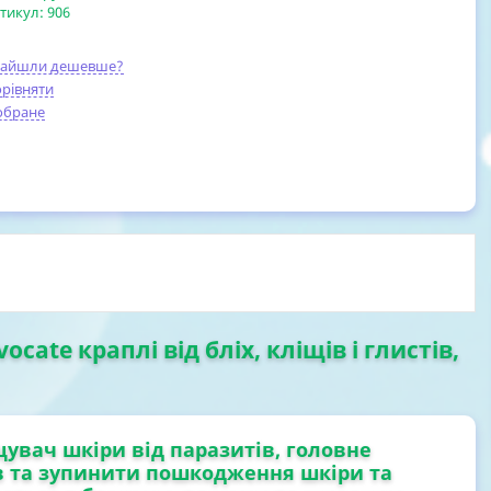
тикул:
906
найшли дешевше?
рівняти
обране
ocate краплі від бліх, кліщів і глистів,
увач шкіри від паразитів, головне
в та зупинити пошкодження шкіри та