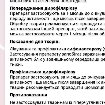
кишкових та легеневих нематодозів.
Попередження дирофіляріозу
Препарат застосовують за 1 місяць до очікув
періоду активності і ще місяць після заверше
Обробку тварин рекомендується проводити щ
застосовували інший препарат, який захищає
можна застосовувати через 1 місяць після о
Показання для тхорів:
Лікування та профілактика
сифонаптерозу
(
Застосування препарату запобігає зараженню
активності бліх у зовнішньому середовищі р
тижні.
Профілактика дирофіляріозу
Препарат застосовують за місяць до очікуван
активності і ще місяць після завершення їх 
тварин рекомендується проводити щомісяця 
Протипоказання
Не застосовувати тваринам із гіперчутливіст