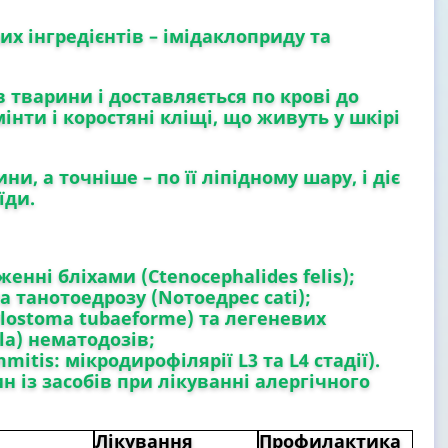
их інгредієнтів – імідаклоприду та
 тварини і доставляється по крові до
інти і коростяні кліщі, що живуть у шкірі
и, а точніше – по її ліпідному шару, і діє
їди.
женні бліхами
(Ctenocephalides felis);
та танотоедрозу (Nотоедрес cati);
ylostoma tubaeforme) та легеневих
ila) нематодозів;
mmitis: мікродирофілярії L3 та L4 стадії).
 із засобів при лікуванні алергічного
Лікування
Профилактика