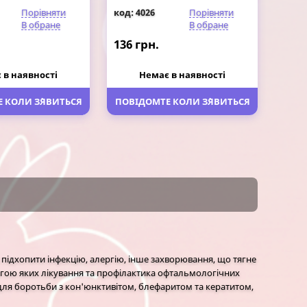
Порівняти
код: 4026
Порівняти
В обране
В обране
136 грн.
 в наявності
Немає в наявності
 КОЛИ З`ЯВИТЬСЯ
ПОВІДОМТЕ КОЛИ З`ЯВИТЬСЯ
підхопити інфекцію, алергію, інше захворювання, що тягне
могою яких лікування та профілактика офтальмологічних
для боротьби з кон'юнктивітом, блефаритом та кератитом,