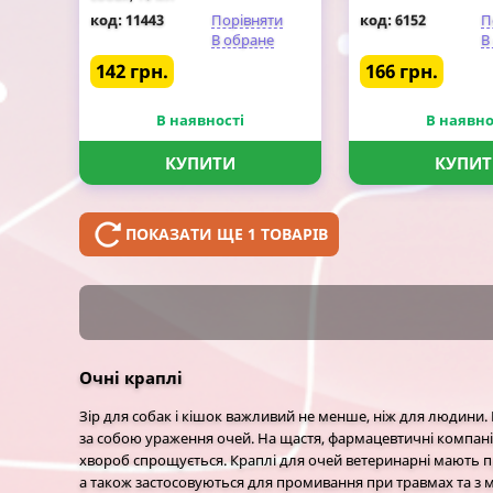
код: 11443
Порівняти
код: 6152
П
В обране
В
142 грн.
166 грн.
В наявності
В наявно
КУПИТИ
КУПИ
ПОКАЗАТИ ЩЕ 1 ТОВАРІВ
Очні краплі
Зір для собак і кішок важливий не менше, ніж для людини
за собою ураження очей. На щастя, фармацевтичні компанії
хвороб спрощується. Краплі для очей ветеринарні мають п
а також застосовуються для промивання при травмах та з м