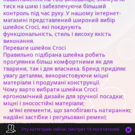
тиск на шию і забезпечуючи більший
контроль під час руху. У нашому інтернет-
магазині представлений широкий вибір
шлейок Croci, які поєднують
функціональність, стиль і високу якість
виконання.
Переваги шлейок Croci
Правильно підібрана шлейка робить
прогулянки більш комфортними як для
тварини, так і для власника. Бренд приділяє
увагу деталям, використовуючи міцні
матеріали і продумані конструкції.
Чому варто вибрати шлейки Croci:
ергономічний дизайн для зручної посадки;
міцні і зносостійкі матеріали;
м'які елементи, що запобігають натиранню;
надійні застібки і регульовані ремені;
легкість одягання і зняття;
Эту категорию сейчас смотрят 19 посетителей
сучасний зовнішній вигляд.