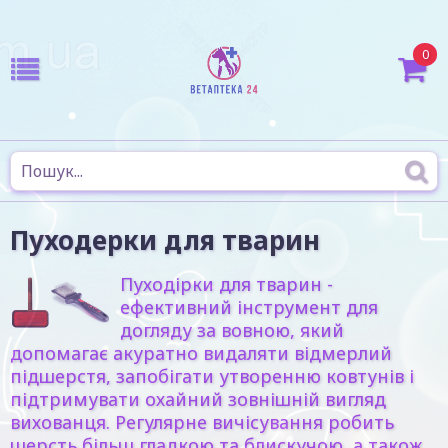
0
Пуходерки для тварин
Пуходірки для тварин
-
ефективний інструмент для
догляду за вовною, який
допомагає акуратно видаляти відмерлий
підшерстя, запобігати утворенню ковтунів і
підтримувати охайний зовнішній вигляд
вихованця. Регулярне вичісування робить
шерсть більш гладкою та блискучою, а також