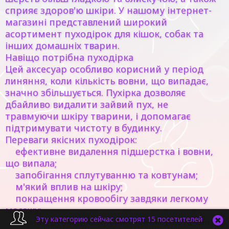
сприяє здоров'ю шкіри. У нашому інтернет-
магазині представлений широкий
асортимент пуходірок для кішок, собак та
інших домашніх тварин.
Навіщо потрібна пуходірка
Цей аксесуар особливо корисний у період
линяння, коли кількість вовни, що випадає,
значно збільшується. Пухірка дозволяє
дбайливо видалити зайвий пух, не
травмуючи шкіру тварини, і допомагає
підтримувати чистоту в будинку.
Переваги якісних пуходірок:
ефективне видалення підшерстка і вовни,
що випала;
запобігання сплутуванню та ковтунам;
м'який вплив на шкіру;
покращення кровообігу завдяки легкому
масажу;
Эту категорию сейчас смотрят 15 посетителей
зручна ручка для зручного використання;