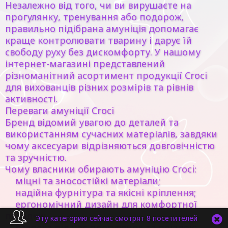
Незалежно від того, чи ви вирушаєте на
прогулянку, тренування або подорож,
правильно підібрана амуніція допомагає
краще контролювати тварину і дарує їй
свободу руху без дискомфорту. У нашому
інтернет-магазині представлений
різноманітний асортимент продукції Croci
для вихованців різних розмірів та рівнів
активності.
Переваги амуніції Croci
Бренд відомий увагою до деталей та
використанням сучасних матеріалів, завдяки
чому аксесуари відрізняються довговічністю
та зручністю.
Чому власники обирають амуніцію Croci:
міцні та зносостійкі матеріали;
надійна фурнітура та якісні кріплення;
ергономічний дизайн для комфортної
посадки;
Эту категорию сейчас смотрят 8 посетителей
безпека під час прогулянок та поїздок;