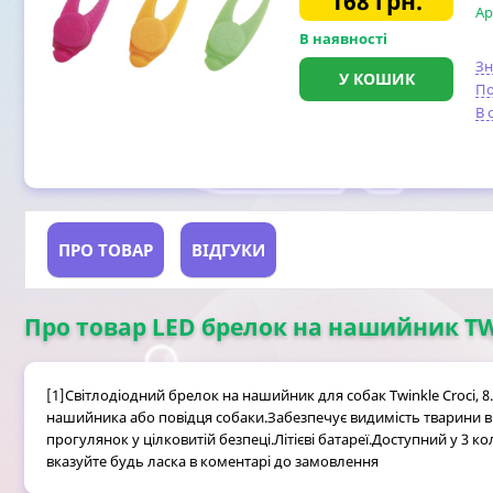
168
грн.
Ар
В наявності
З
У КОШИК
По
В 
ПРО ТОВАР
ВІДГУКИ
Про товар LED брелок на нашийник TWI
[1]Світлодіодний брелок на нашийник для собак Twinkle Croci, 8
нашийника або повідця собаки.Забезпечує видимість тварини в 
прогулянок у цілковитій безпеці.Літієві батареї.Доступний у 3 
вказуйте будь ласка в коментарі до замовлення