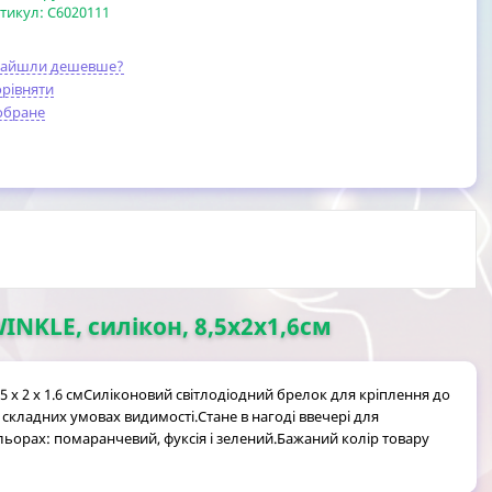
тикул:
C6020111
найшли дешевше?
рівняти
обране
NKLE, силікон, 8,5x2x1,6см
.5 x 2 x 1.6 смСиліконовий світлодіодний брелок для кріплення до
складних умовах видимості.Стане в нагоді ввечері для
кольорах: помаранчевий, фуксія і зелений.Бажаний колір товару