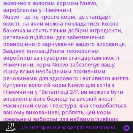
включно з вологим кормом Nuevo,
виробленим у Німеччині.
Nuevo - це не просто корм, це стандарт
якості, на який можна покладатися. Кожна
баночка містить тільки добірні інгредієнти,
ретельно підібрані для забезпечення
повноцінного харчування вашого вихованця.
Завдяки інноваційним технологіям
виробництва і суворим стандартам якості
Німеччини, корм Nuevo забезпечує вашу
кішку всіма необхідними поживними
речовинами для здорового і активного життя.
Купуючи вологий корм Nuevo для котів з
Німеччини у "Ветаптеці 24", ви можете бути
впевнені в його безпеці та високій якості.
Насичений смак і текстура, яка сподобається
вашому вихованцеві, роблять цей корм
ідеальним вибором для найвимогливіших
котячих.
Эту категорию сейчас смотрят 9 посетителей
Забезпечте вашій кішці чудове харчування -