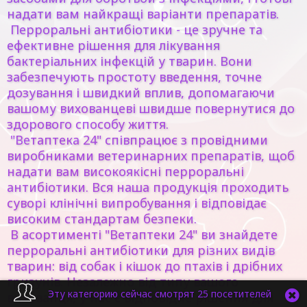
надати вам найкращі варіанти препаратів.
Перроральні антибіотики - це зручне та
ефективне рішення для лікування
бактеріальних інфекцій у тварин. Вони
забезпечують простоту введення, точне
дозування і швидкий вплив, допомагаючи
вашому вихованцеві швидше повернутися до
здорового способу життя.
"Ветаптека 24" співпрацює з провідними
виробниками ветеринарних препаратів, щоб
надати вам високоякісні перроральні
антибіотики. Вся наша продукція проходить
суворі клінічні випробування і відповідає
високим стандартам безпеки.
В асортименті "Ветаптеки 24" ви знайдете
перроральні антибіотики для різних видів
тварин: від собак і кішок до птахів і дрібних
гризунів. Незалежно від типу вашого
Эту категорию сейчас смотрят 25 посетителей
вихованця, у нас є відповідне рішення для