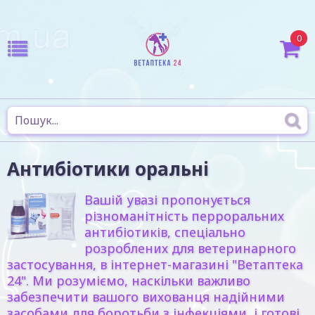
0
Антибіотики оральні
Вашій увазі пропонується
різноманітність перроральних
антибіотиків, спеціально
розроблених для ветеринарного
застосування, в інтернет-магазині "Ветаптека
24". Ми розуміємо, наскільки важливо
забезпечити вашого вихованця надійними
засобами для боротьби з інфекціями, і готові