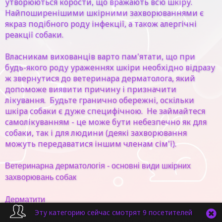
утворюються корости, що вражають всю шкіру.
Найпоширенішими шкірними захворюваннями є
якраз подібного роду інфекції, а також алергічні
реакції собаки.
Власникам вихованців варто пам'ятати, що при
будь-якого роду ураженнях шкіри необхідно відразу
ж звернутися до ветеринара дерматолога, який
допоможе виявити причину і призначити
лікування. Будьте гранично обережні, оскільки
шкіра собаки є дуже специфічною. Не займайтеся
самолікуванням - це може бути небезпечно як для
собаки, так і для людини (деякі захворювання
можуть передаватися іншим членам сім'ї).
Ветеринарна дерматологія - основні види шкірних
захворювань собак
Дерматити
Эту категорию сейчас смотрят 9 посетителей
Це запалення шкірного покриву, які мають під собою