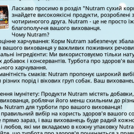
Ласкаво просимо в розділ "Nutram сухий корм
знайдете високоякісні продукти, розроблені
чотириногого друга. Nutram - це не просто їж
благополуччя вашого вихованця.
Чому Nutram?
нне харчування: Корм Nutram забезпечує збалан
 вашого вихованця у важливих поживних речови
ьні інгредієнти: Ми використовуємо тільки натура
 добавок і консервантів. Турбота про здоров'я в
ного харчування.
нітність смаків: Nutram пропонує широкий вибір 
 різних порід і вікових груп собак. Ваш вихован
ня імунітету: Продукти Nutram містять добавки,
вихованця, роблячи його менш схильним до різн
ь Nutram для турботи про вашого вихованця!
 правильний вибір на користь здоров'я вашого со
 прямо зараз, і ваш вихованець буде радий кожн
 і любов, які ми вкладаємо в кожну упаковку Nutr
йте, що турбота про здоров'я починається з пра