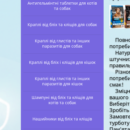
Антигельмінтні таблетки для котів
та собак
Краплі від бліх та кліщів для собак
Повноці
Краплі від глистів та інших
потреби
паразитів для собак
Натурал
штучних
Краплі від бліх і кліщів для кішок
правиль
Різнома
потреби
Краплі від глистів та інших
паразитів для кішок
смак!
Зміцнен
вашого 
Шампуні від бліх та кліщів для
котів та собак
Виберіт
Зробіть
Замовте
Нашийники від бліх та кліщів
турботу
Пам'ята