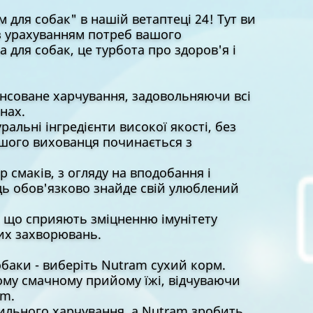
 для собак" в нашій ветаптеці 24! Тут ви
 з урахуванням потреб вашого
а для собак, це турбота про здоров'я і
соване харчування, задовольняючи всі
нах.
льні інгредієнти високої якості, без
ашого вихованця починається з
смаків, з огляду на вподобання і
ець обов'язково знайде свій улюблений
 що сприяють зміцненню імунітету
их захворювань.
баки - виберіть Nutram сухий корм.
ому смачному прийому їжі, відчуваючи
am.
вильного харчування, а Nutram зробить