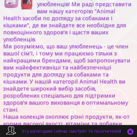
улюбленців! Ми раді представити
вам нашу категорію "Animal
Health засоби по догляду за собаками і
кішками", де ви знайдете все необхідне для
повноцінного здоров'я і щастя ваших
улюбленців.
Ми розуміємо, що ваш улюбленець - це член
вашої сім'ї, і тому ми працюємо тільки з
найкращими брендами, щоб запропонувати
вам найефективніші та найбезпечніші
продукти для догляду за собаками та
кішками. У нашій категорії Animal Health ви
знайдете широкий вибір засобів,
розроблених спеціально для підтримки
здоров'я вашого вихованця в оптимальному
стані.
Наша колекція охоплює різні продукти, як-от
корми високої якості, вітаміни та добавки,
засоби для гігієни та догляду, а також засоби
Эту категорию сейчас смотрят 16 посетителей