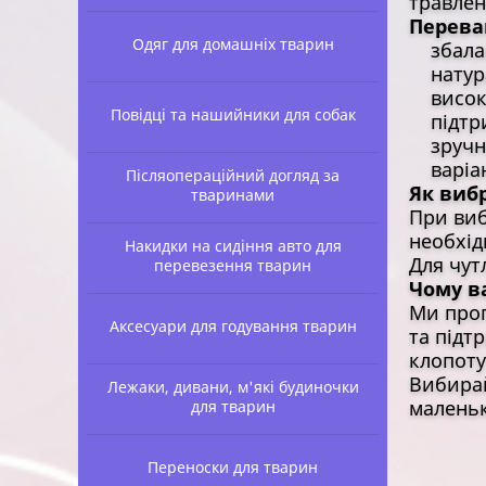
травлен
Перева
Одяг для домашніх тварин
збаланс
натурал
висока
Повідці та нашийники для собак
підтри
зручні
варіант
Післяопераційний догляд за
Як виб
тваринами
При виб
необхід
Накидки на сидіння авто для
Для чут
перевезення тварин
Чому в
Ми проп
Аксесуари для годування тварин
та підт
клопоту
Вибирай
Лежаки, дивани, м'які будиночки
маленьк
для тварин
Переноски для тварин