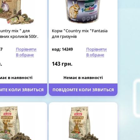
untry mix " для
Корм "Country mix "Fantasia
вних кроликів 500г.
для гризунів
47
Порівняти
код: 14249
Порівняти
В обране
В обране
.
143 грн.
має в наявності
Немає в наявності
ТЕ КОЛИ З`ЯВИТЬСЯ
ПОВІДОМТЕ КОЛИ З`ЯВИТЬСЯ