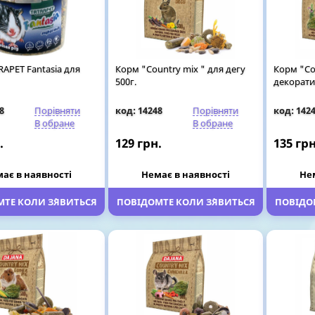
APET Fantasia для
Корм "Country mix " для дегу
Корм "Co
500г.
декорати
8
Порівняти
код: 14248
Порівняти
код: 142
В обране
В обране
.
129 грн.
135 грн
ає в наявності
Немає в наявності
Не
ТЕ КОЛИ З`ЯВИТЬСЯ
ПОВІДОМТЕ КОЛИ З`ЯВИТЬСЯ
ПОВІДОМ