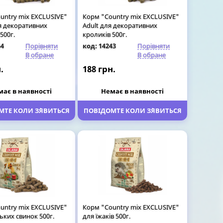
untry mix EXCLUSIVE"
Корм "Country mix EXCLUSIVE"
ля декоративних
Adult для декоративних
500г.
кроликів 500г.
44
Порівняти
код: 14243
Порівняти
В обране
В обране
.
188 грн.
має в наявності
Немає в наявності
ТЕ КОЛИ З`ЯВИТЬСЯ
ПОВІДОМТЕ КОЛИ З`ЯВИТЬСЯ
untry mix EXCLUSIVE"
Корм "Country mix EXCLUSIVE"
ьких свинок 500г.
для їжаків 500г.