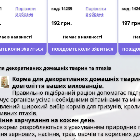
1
Порівняти
код: 14239
Порівняти
код: 142
В обране
В обране
.
192 грн.
197 грн
ає в наявності
Немає в наявності
Не
ТЕ КОЛИ З`ЯВИТЬСЯ
ПОВІДОМТЕ КОЛИ З`ЯВИТЬСЯ
ПОВІДОМ
ля декоративних домашніх тварин та птахів
Корма для декоративних домашніх тварин 
довголіття ваших вихованців.
Правильно підібраний раціон допомагає підтр
чує організм усіма необхідними вітамінами та мі
влений широкий вибір кормів для гризунів, кролик
ивних птахів.
інне харчування на кожен день
 корми розробляються з урахуванням природних п
ня зернових, насіння, трав, овочів та корисних 