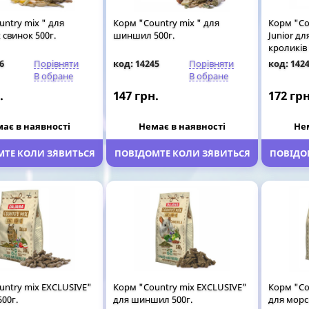
ntry mix " для
Корм "Country mix " для
Корм "Co
свинок 500г.
шиншил 500г.
Junior д
кроликів 
6
Порівняти
код: 14245
Порівняти
код: 142
В обране
В обране
.
147 грн.
172 грн
ає в наявності
Немає в наявності
Не
ТЕ КОЛИ З`ЯВИТЬСЯ
ПОВІДОМТЕ КОЛИ З`ЯВИТЬСЯ
ПОВІДОМ
untry mix EXCLUSIVE"
Корм "Country mix EXCLUSIVE"
Корм "Co
500г.
для шиншил 500г.
для морс