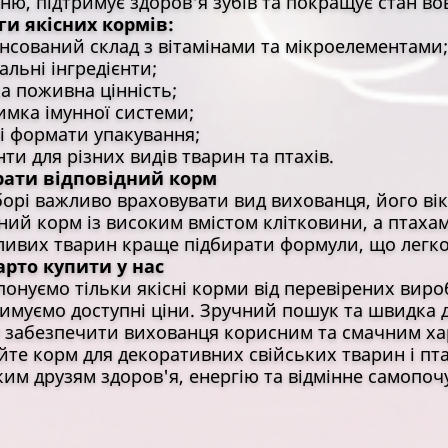
ню, підтримує здоров'я зубів та покращує стан во
ги якісних кормів:
ований склад з вітамінами та мікроелементами;
ьні інгредієнти;
 поживна цінність;
мка імунної системи;
 формати упакування;
и для різних видів тварин та птахів.
рати відповідний корм
орі важливо враховувати вид вихованця, його вік
ний корм із високим вмістом клітковини, а птахам 
ливих тварин краще підбирати формули, що легко
арто купити у нас
онуємо тільки якісні корми від перевірених вир
римуємо доступні ціни. Зручний пошук та швидка 
 забезпечити вихованця корисним та смачним ха
те корм для декоративних свійських тварин і пта
им друзям здоров'я, енергію та відмінне самопоч