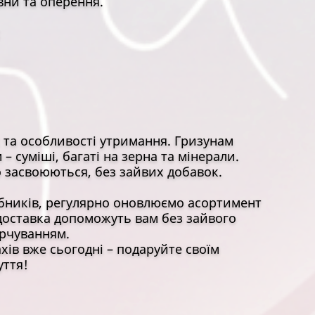
вни та оперення.
 та особливості утримання. Гризунам
– суміші, багаті на зерна та мінерали.
 засвоюються, без зайвих добавок.
обників, регулярно оновлюємо асортимент
доставка допоможуть вам без зайвого
рчуванням.
хів вже сьогодні – подаруйте своїм
уття!