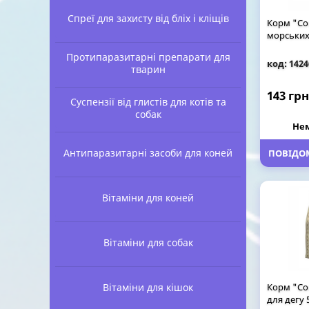
Спреї для захисту від бліх і кліщів
Корм "Cou
морських 
Протипаразитарні препарати для
код: 1424
тварин
143 грн
Суспензії від глистів для котів та
собак
Нем
Антипаразитарні засоби для коней
ПОВІДОМ
Вітаміни для коней
Вітаміни для собак
Вітаміни для кішок
Корм "Co
для дегу 