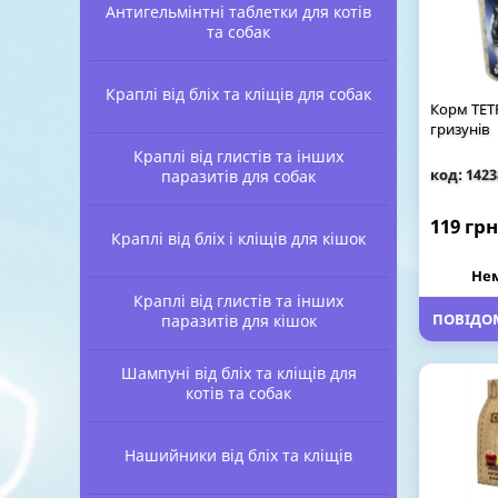
Антигельмінтні таблетки для котів
та собак
Краплі від бліх та кліщів для собак
Корм TETR
гризунів
Краплі від глистів та інших
код: 1423
паразитів для собак
119 грн
Краплі від бліх і кліщів для кішок
Нем
Краплі від глистів та інших
ПОВІДОМ
паразитів для кішок
Шампуні від бліх та кліщів для
котів та собак
Нашийники від бліх та кліщів