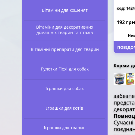
код: 1424
Вітаміни для кошенят
192 грн
Вітаміни для декоративних
домашніх тварин та птахів
Нем
ПОВІДОМ
Вітамінні препарати для тварин
Корми д
Рулетки Flexi для собак
Іграшки для собак
забезпе
предста
Іграшки для котів
декорат
Повноц
Сучасні
Іграшки для тварин
поєднан