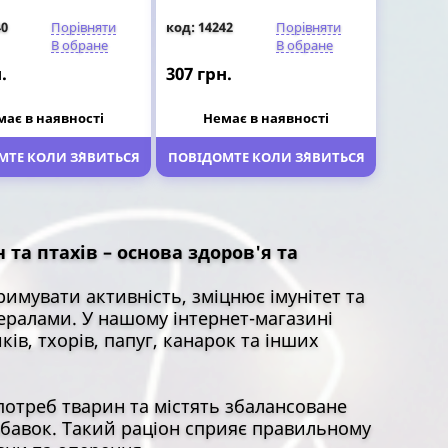
40
Порівняти
код: 14242
Порівняти
В обране
В обране
.
307 грн.
має в наявності
Немає в наявності
ТЕ КОЛИ З`ЯВИТЬСЯ
ПОВІДОМТЕ КОЛИ З`ЯВИТЬСЯ
та птахів – основа здоров'я та
имувати активність, зміцнює імунітет та
нералами. У нашому інтернет-магазині
ів, тхорів, папуг, канарок та інших
отреб тварин та містять збалансоване
добавок. Такий раціон сприяє правильному