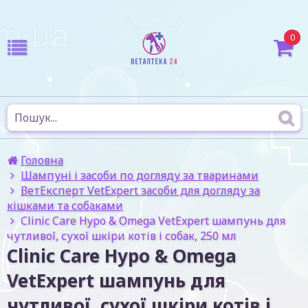
0
Головна
Шампуні і засоби по догляду за тваринами
ВетЕксперт VetExpert засоби для догляду за
кішками та собаками
Clinic Care Hypo & Omega VetExpert шампунь для
чутливої, сухої шкіри котів і собак, 250 мл
Clinic Care Hypo & Omega
VetExpert шампунь для
чутливої, сухої шкіри котів і