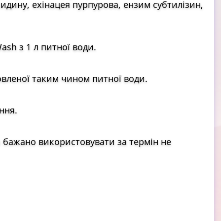
идину, ехінацея пурпурова, ензим субтилізин,
sh з 1 л питної води.
вленої таким чином питної води.
ння.
 бажано використовувати за термін не