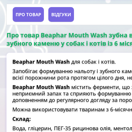
ПРО ТОВАР
ВІДГУКИ
Про товар Beaphar Mouth Wash зубна 
зубного каменю у собак і котів із 6 міс
Beaphar Mouth Wash
для собак і котів.
Запобігає формуванню нальоту і зубного кам
всієї порожнини рота протягом цілого дня, н
Beaphar Mouth Wash
містить ферменти, що 
неприємний запах та сприяють формуванню н
доповненням до регулярного догляду за пор
Можна використовувати тваринам з 6-місячно
Склад:
Вода, гліцерин, ПЕГ-35 рицинова олія, менто