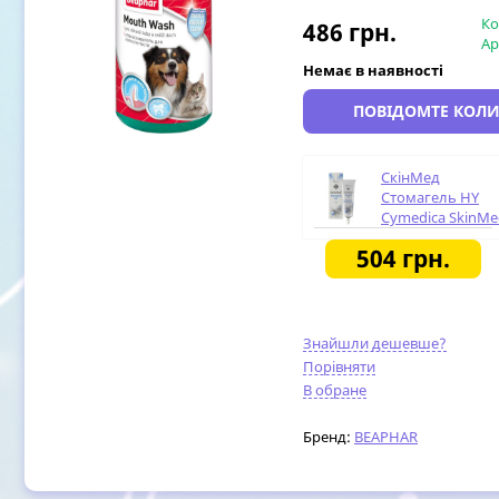
Ко
486
грн.
Ар
Немає в наявності
ПОВІДОМТЕ КОЛИ
СкінМед
Стомагель HY
Cymedica SkinMe
StomaGel HY при
504
грн.
запальних
процесах у
порожнині рота,
30 гр
Знайшли дешевше?
Порівняти
В обране
Бренд:
BEAPHAR