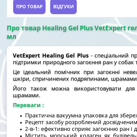
ПРО ТОВАР
ВІДГУКИ
Про товар Healing Gel Plus VetExpert ге
мл
VetExpert Healing Gel Plus
- спеціальний пр
підтримки природного загоєння ран у собак т
Це ідеальний помічник при загоєнні неве
шкіри, спричинених подряпинами, шрамами 
Його також можна використовувати для 
шрамами.
Переваги :
Практична вакуумна упаковка для збере
Рецепт засобу розроблений досвідчени
2-в-1: ефективно сприяє загоєнню ран і 
Містить морський колаген як будівель