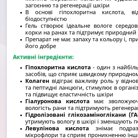
загоєнню та регенерації шкіри
В основі гіпохлоритна кислота, 
біодоступністю
Гель створює ідеальне вологе середов
корки на ранах та підтримує природний
Препарат не має запаху та кольору і, п
його добре
Активні інгредієнти:
Гіпохлоритна кислота
- один з найбіл
засобів, що сприяє швидкому природном
Колаген
відіграє важливу роль у відно
та пептидні ланцюги, стимулює в органі
та підвищує еластичність шкіри
Гіалуронова кислота
має зволожуючі
вологість рани та підтримують регенера
Гідролізовані глікозаміноглікани (Г
утримують вологу в шкірі і зменшують 
Левулінова кислота
знімає подраз
мікрофлори та сприяє проникненню інши