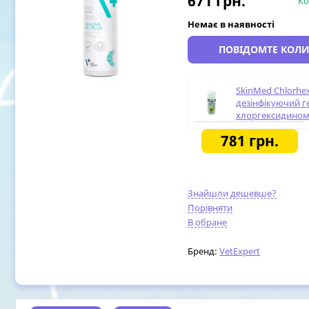
671
грн.
Ко
Немає в наявності
ПОВІДОМТЕ КОЛИ
SkinMed Chlorhex
дезінфікуючий г
хлоргексидином 
слизових оболон
781
грн.
Знайшли дешевше?
Порівняти
В обране
Бренд:
VetExpert