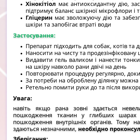
Хінокітіол
має антиоксидантну дію, за
підтримує баланс шкірної мікрофлори і
Гліцерин
має зволожуючу дію та забез
шкіри та запобігає втраті води
Застосування:
Препарат підходить для собак, котів та 
Наносити на чисту та продезінфіковану ш
Видавити гель валиком і нанести тонки
на шкіру навколо рани двічі на день
Повторювати процедуру регулярно, доки
За потреби на оброблену ділянку можна 
Ретельно помити руки до та після викор
Увага:
навіть якщо рана зовні здається неве
пошкодження тканин у глибших шарах 
пошкодження внутрішніх органів. Тому на
здаються незначними,
необхідно проконсу
Зберігання: