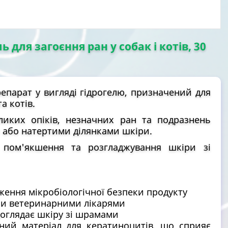
ль для загоєння ран у собак і котів, 30
епарат у вигляді гідрогелю, призначений для
а котів.
ликих опіків, незначних ран та подразнень
або натертими ділянками шкіри.
пом'якшення та розгладжування шкіри зі
ження мікробіологічної безпеки продукту
ми ветеринарними лікарями
доглядає шкіру зі шрамами
ний матеріал для кератиноцитів, що сприяє