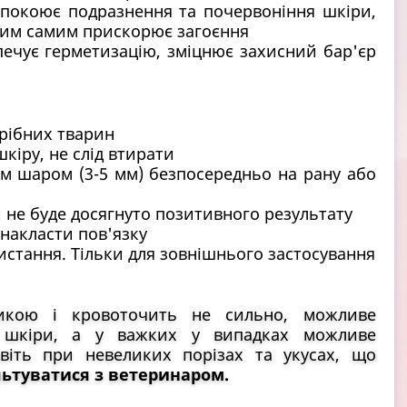
спокоює подразнення та почервоніння шкіри,
 тим самим прискорює загоєння
печує герметизацію, зміцнює захисний бар'єр
дрібних тварин
кіру, не слід втирати
м шаром (3-5 мм) безпосередньо на рану або
 не буде досягнуто позитивного результату
накласти пов'язку
истання. Тільки для зовнішнього застосування
ликою і кровоточить не сильно, можливе
шкіри, а у важких у випадках можливе
віть при невеликих порізах та укусах, що
льтуватися з ветеринаром.