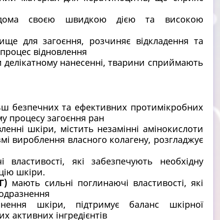
відома своєю швидкою дією та високою
ище для загоєння, розчиняє відкладення та
 процес відновлення
ри делікатному нанесенні, тварини сприймають
ьш безпечних та ефективних протимікробних
у процесу загоєння ран
вленні шкіри, містить незамінні амінокислоти
змі вироблення власного колагену, розгладжує
 властивості, які забезпечують необхідну
цію шкіри.
АГ)
мають сильні поглинаючі властивості, які
подразнення
нення шкіри, підтримує баланс шкірної
х активних інгредієнтів