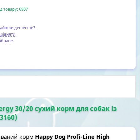
д товару:
6907
найшли дешевше?
рівняти
обране
ergy 30/20 сухий корм для собак із
3160)
ований корм
Happy Dog Profi-Line High