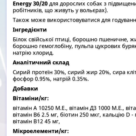
Energy 30/20
для дорослих собак з підвищен
робітників, що живуть у вольєрах).
Також може використовуватися для годування
Інгредієнти
Білок свійської птиці, борошно пшеничне, жи
борошно гемоглобіну, пульпа цукрових бурякі
натрію хлорид.
Аналітичний склад
Сирий протеїн 30%, сирий жир 20%, сира кліт
фосфор 0.95%, натрій 0.35%.
Добавки
Вітаміни/кг:
вітамін А 10250 М.Е., вітамін Д3 1000 М.Е., віта
вітамін В6 2.5 мг, біотин 250 мкг, кальцію D -
вітамін В12 45 мг,
Мікроелементи/кг: