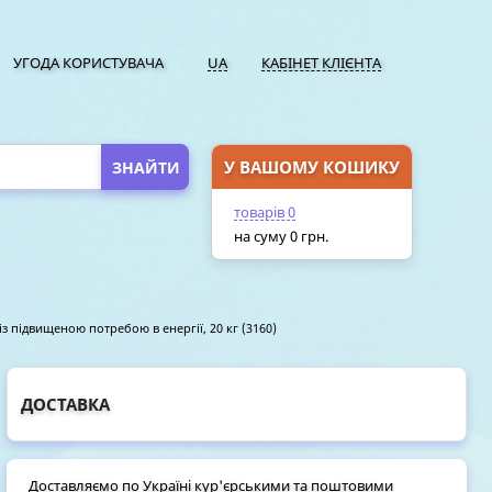
УГОДА КОРИСТУВАЧА
UA
КАБІНЕТ КЛІЄНТА
У ВАШОМУ КОШИКУ
ПЕРЕЙТИ У КОШИК
товарів
0
на суму
0
грн.
із підвищеною потребою в енергії, 20 кг (3160)
ДОСТАВКА
Доставляємо по Україні кур'єрськими та поштовими