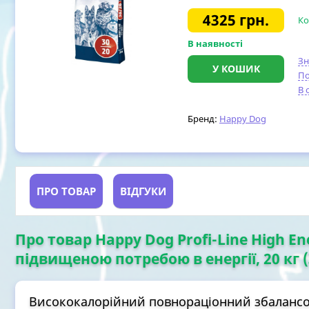
4325
грн.
Ко
В наявності
З
У КОШИК
По
В 
Бренд:
Happy Dog
ПРО ТОВАР
ВІДГУКИ
Про товар Happy Dog Profi-Line High En
підвищеною потребою в енергії, 20 кг (
Висококалорійний повнораціонний збаланс