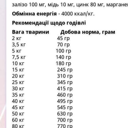
залізо 100 мг, мідь 10 мг, цинк 80 мг, марганец
Обмінна енергія
- 4000 ккал/кг.
Рекомендації щодо годівлі
Вага тварини Добова норма, грам
2 кг 45 гр
3,5 кг 70 гр
5 кг 100 гр
7,5 кг 140 гр
10 кг 180 гр
15 кг 245 гр
20 кг 310 гр
25 кг 345 гр
30 кг 415 гр
35 кг 460 гр
40 кг 495 гр
45 кг 545 гр
50 кг 630 гр
60 кг 700 гр
80 кг 770 гр