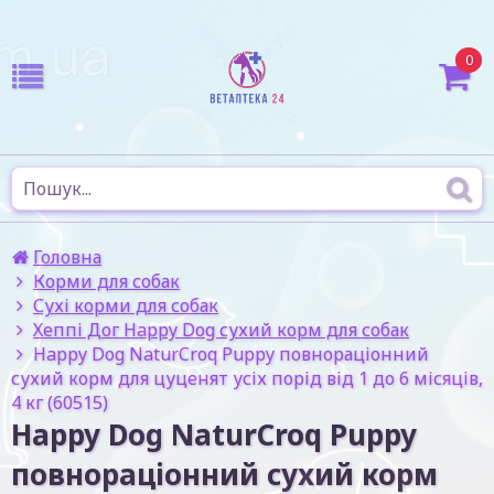
0
Головна
Корми для собак
Сухі корми для собак
Хеппі Дог Happy Dog сухий корм для собак
Happy Dog NaturCroq Puppy повнораціонний
сухий корм для цуценят усіх порід від 1 до 6 місяців,
4 кг (60515)
Happy Dog NaturCroq Puppy
повнораціонний сухий корм