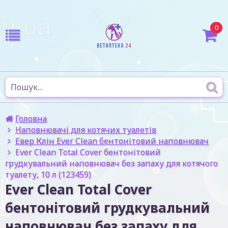
0
Головна
Наповнювачі для котячих туалетів
Евер Клін Ever Clean бентонітовий наповнювач
Ever Clean Total Cover бентонітовий
грудкувальний наповнювач без запаху для котячого
туалету, 10 л (123459)
Ever Clean Total Cover
бентонітовий грудкувальний
наповнювач без запаху для