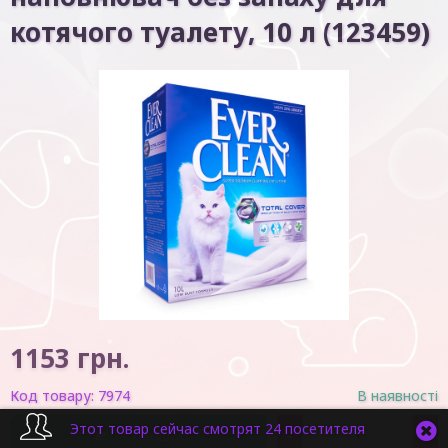
котячого туалету, 10 л (123459)
1153
грн.
Код товару:
7974
В наявності
Этот товар сейчас смотрят 24 посетителя
-
+
У кошик