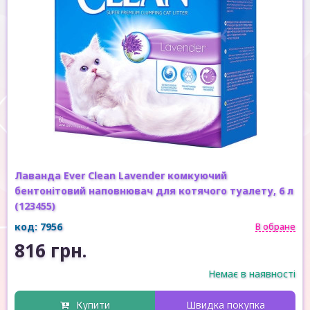
Лаванда Ever Clean Lavender комкуючий
бентонітовий наповнювач для котячого туалету, 6 л
(123455)
код: 7956
В обране
816 грн.
Немає в наявності
Купити
Швидка покупка