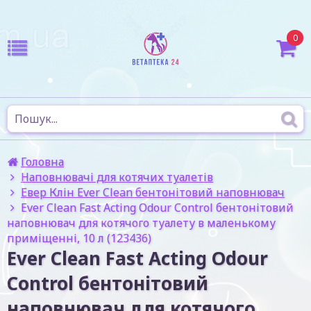
0
Головна
Наповнювачі для котячих туалетів
Евер Клін Ever Clean бентонітовий наповнювач
Ever Clean Fast Acting Odour Control бентонітовий
наповнювач для котячого туалету в маленькому
приміщенні, 10 л (123436)
Ever Clean Fast Acting Odour
Control бентонітовий
наповнювач для котячого